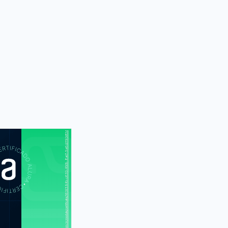
https://cursos.alura.com.br/module/certificate/1602594b-c630-41d9-8ad7-5a6c2f90df3d
S
CUR
ão Java SE 7
Programmer I
ão Java SE 7