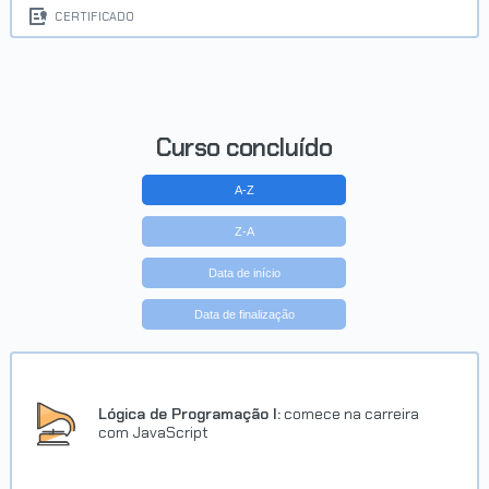
CERTIFICADO
Curso concluído
A-Z
Z-A
Data de início
Data de finalização
Lógica de Programação I:
comece na carreira
com JavaScript