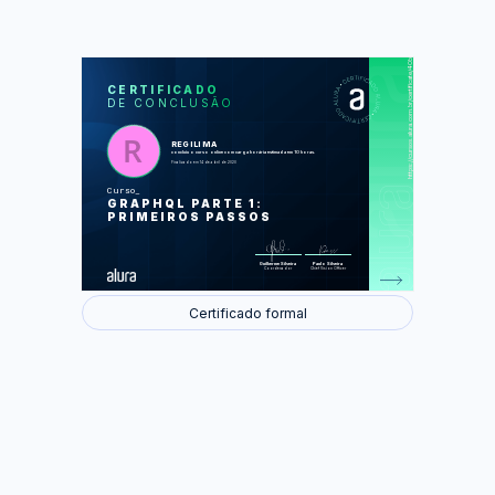
https://cursos.alura.com.br/certificate/40b2b43d-b8d1-4d5e-958b-3c7f45331b6c
LAS
AU
CERTIFICADO
DE CONCLUSÃO
Introdução ao GraphQL
Criando o nosso cliente
Finalizando o CRUD de cliente
Criando nosso Pet e conectando
REGILIMA
entidades
concluiu o curso online com carga horária estimada em 10 horas.
Finalizando o nosso CRUD de pets
Finalizado em 14 de abril de 2020
Curso
Foram feitas 36 de 36 atividades.
GRAPHQL PARTE 1:
PRIMEIROS PASSOS
Guilherme Silveira
Paulo Silveira
Coordenador
Chief Vision Officer
Certificado formal