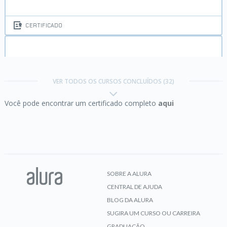
CERTIFICADO
Certificação PMP e CAPM:
abordagens ágeis
VER TODOS OS CURSOS CONCLUÍDOS (32)
Você pode encontrar um certificado completo
aqui
CERTIFICADO
Certificação PMP e CAPM:
abordagens preditivas
SOBRE A ALURA
CENTRAL DE AJUDA
CERTIFICADO
BLOG DA ALURA
SUGIRA UM CURSO OU CARREIRA
GRADUAÇÃO