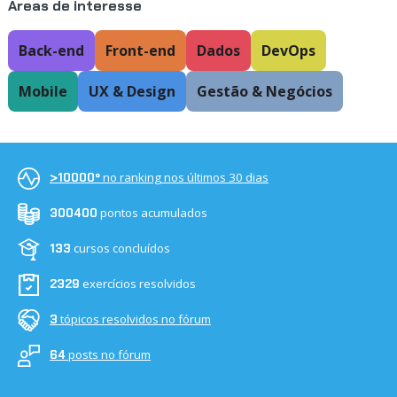
Áreas de interesse
Back-end
Front-end
Dados
DevOps
Mobile
UX & Design
Gestão & Negócios
no ranking nos últimos 30 dias
>10000º
pontos acumulados
300400
cursos concluídos
133
exercícios resolvidos
2329
tópicos resolvidos no fórum
3
posts no fórum
64