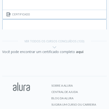
CERTIFICADO
Algoritmos I:
Selection, Insertion
Trilha Autoliderança
VER TODOS OS CURSOS CONCLUÍDOS (133)
Você pode encontrar um certificado completo
aqui
Concluído em 07/02/2022
CERTIFICADO
VER CERTIFICADO
Algoritmos II:
MergeSort, QuickSort, Busca Binária
e Análise de Algoritmo
SOBRE A ALURA
CENTRAL DE AJUDA
CERTIFICADO
BLOG DA ALURA
SUGIRA UM CURSO OU CARREIRA