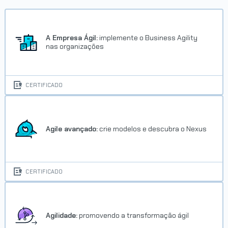
Trilha Desenho básico
Concluído em 06/02/2022
A Empresa Ágil:
implemente o Business Agility
nas organizações
VER CERTIFICADO
CERTIFICADO
Agile avançado:
crie modelos e descubra o Nexus
Trilha Desenho humano no
Photoshop
CERTIFICADO
Concluído em 06/02/2022
VER CERTIFICADO
Agilidade:
promovendo a transformação ágil