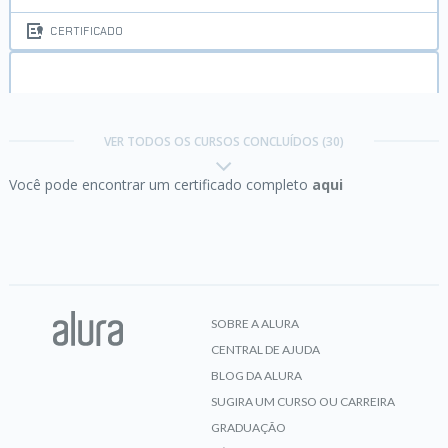
CERTIFICADO
Estatística I:
Entenda seus dados com R
VER TODOS OS CURSOS CONCLUÍDOS (30)
Você pode encontrar um certificado completo
aqui
CERTIFICADO
Estatística II:
Aprofundando em hipóteses e
correlações
SOBRE A ALURA
CENTRAL DE AJUDA
CERTIFICADO
BLOG DA ALURA
SUGIRA UM CURSO OU CARREIRA
GRADUAÇÃO