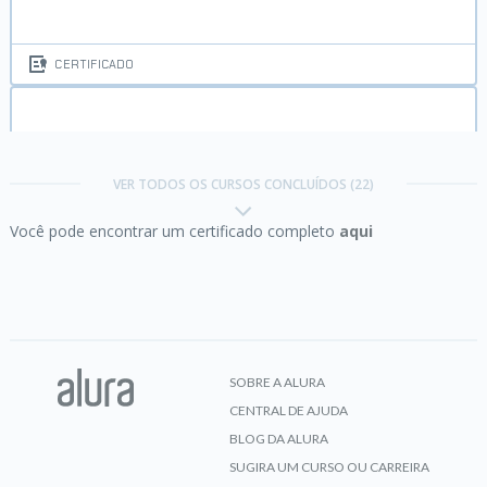
CERTIFICADO
ASP.NET Core parte 1:
Crie uma aplicação MVC
com EF Core e Bootstrap
VER TODOS OS CURSOS CONCLUÍDOS (22)
Você pode encontrar um certificado completo
aqui
CERTIFICADO
C# Brasil:
Formate datas, cpf e números
nacionais
SOBRE A ALURA
CENTRAL DE AJUDA
CERTIFICADO
BLOG DA ALURA
SUGIRA UM CURSO OU CARREIRA