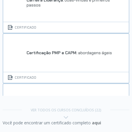
Carreira Liderança:
boas-vindas e primeiros
passos
CERTIFICADO
Certificação PMP e CAPM:
abordagens ágeis
CERTIFICADO
Certificação PMP e CAPM:
abordagens preditivas
VER TODOS OS CURSOS CONCLUÍDOS (22)
Você pode encontrar um certificado completo
aqui
CERTIFICADO