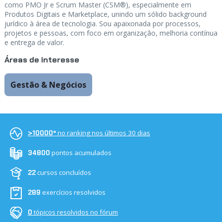
como PMO Jr e Scrum Master (CSM®), especialmente em
Produtos Digitais e Marketplace, unindo um sólido background
jurídico à área de tecnologia. Sou apaixonada por processos,
projetos e pessoas, com foco em organização, melhoria contínua
e entrega de valor.
Áreas de interesse
Gestão & Negócios
no ranking nos últimos 30 dias
>10000º
pontos acumulados
34800
cursos concluídos
22
exercícios resolvidos
289
tópicos resolvidos no fórum
0