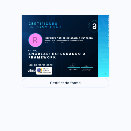
https://cursos.alura.com.br/certificate/d809e570-9bb1-4038-bc2b-6b790e05c58a
LAS
AU
CERTIFICADO
DE CONCLUSÃO
Conhecendo o ambiente
Formulário de nova transferência
Exportando dados do componente
Transferências
RAPHAEL FREIRE DE ARAUJO PATRICIO
Service
concluiu o curso online com carga horária estimada em 10 horas.
Comunicação HTTP
Finalizado em 17 de março de 2022
Rotas
Curso
Foram feitas 57 de 57 atividades.
ANGULAR: EXPLORANDO O
FRAMEWORK
Em parceria com:
Guilherme Silveira
Paulo Silveira
Coordenador
Chief Vision Officer
Certificado formal