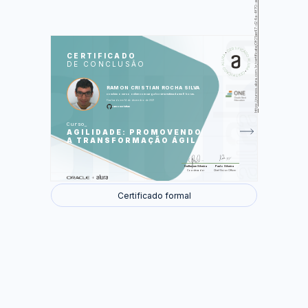
https://cursos.alura.com.br/certificate/0f01ae47-d24a-4f70-ada4-e2f68255ef6a
LAS
AU
CERTIFICADO
DE CONCLUSÃO
O Método Ágil
O Método Waterfall
Priorização
RAMON CRISTIAN ROCHA SILVA
Fluxos
concluiu o curso online com carga horária estimada em 6 horas.
Rápido Feedback
O que é ser Ágil
Finalizado em 14 de dezembro de 2021
O Manifesto Ágil
ramoncristian
Cases do Método Ágil
Curso
AGILIDADE: PROMOVENDO
Foram feitas 26 de 26 atividades.
A TRANSFORMAÇÃO ÁGIL
Guilherme Silveira
Paulo Silveira
Coordenador
Chief Vision Officer
Certificado formal