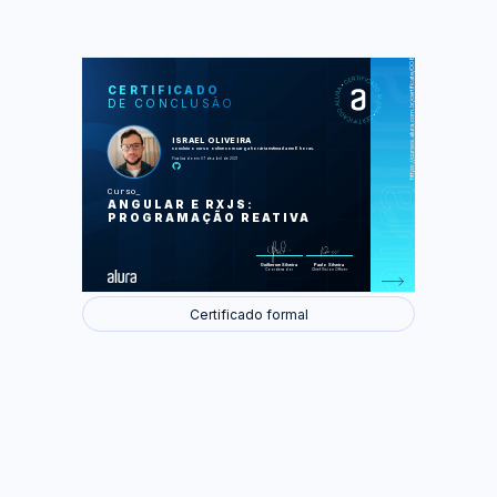
https://cursos.alura.com.br/certificate/0082f252-09a3-4459-9a64-4dd4b760428f
LAS
AU
CERTIFICADO
DE CONCLUSÃO
Observables
Operadores de transformação
Operadores de fluxo
ISRAEL OLIVEIRA
Operadores de filtro
concluiu o curso online com carga horária estimada em 6 horas.
Finalizado em 07 de abril de 2021
Foram feitas 37 de 37 atividades.
Curso
ANGULAR E RXJS:
PROGRAMAÇÃO REATIVA
Guilherme Silveira
Paulo Silveira
Coordenador
Chief Vision Officer
Certificado formal