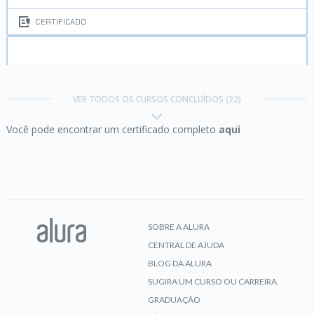
CERTIFICADO
Data Science:
analise e visualização de dados
VER TODOS OS CURSOS CONCLUÍDOS (22)
Você pode encontrar um certificado completo
aqui
CERTIFICADO
Estatística com Python:
Correlação e Regressão
SOBRE A ALURA
CENTRAL DE AJUDA
CERTIFICADO
BLOG DA ALURA
SUGIRA UM CURSO OU CARREIRA
GRADUAÇÃO