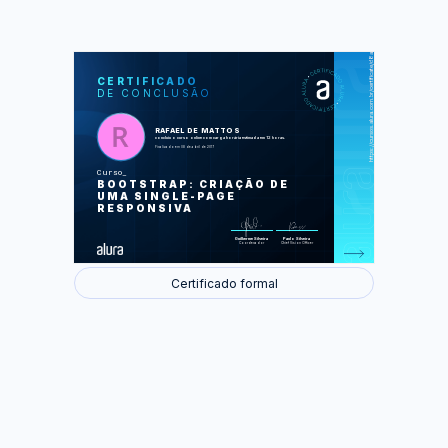
https://cursos.alura.com.br/certificate/d8a500a5-a7dc-4fbb-a0c8-d5706f65a151
LAS
AU
CERTIFICADO
DE CONCLUSÃO
Introdução
Começando a implementar o site
seguindo o layout
Mostrando os projetos da Empresa
RAFAEL DE MATTOS
Mostrando os depoimentos dos
concluiu o curso online com carga horária estimada em 12 horas.
clientes com o carousel
Finalizado em 08 de abril de 2017
Criando o formulário de contato
colocando o vídeo institucional da
Curso
empresa
BOOTSTRAP: CRIAÇÃO DE
Mostrando o endereço no rodapé
Navegando entre as seções com a
UMA SINGLE-PAGE
navbar
RESPONSIVA
Chamada em destaque no cabeçalho
Deixando o site responsivo em telas
maiores
Guilherme Silveira
Paulo Silveira
Coordenador
Chief Vision Officer
Foram feitas 66 de 66 atividades.
Certificado formal