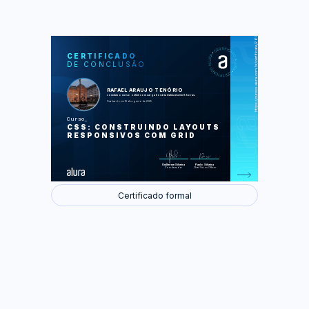
https://cursos.alura.com.br/certificate/2609fd7e-6dbb-468c-980c-3c78ed89d584
LAS
AU
CERTIFICADO
DE CONCLUSÃO
Planejando o cabeçalho
Alinhando colunas
Construíndo grids com colunas e linhas
Adaptando grids a diversas telas
RAFAEL ARAUJO TENÓRIO
Definindo a área dos elementos no grid
concluiu o curso online com carga horária estimada em 8 horas.
Finalizado em 18 de agosto de 2025
Foram feitas 43 de 43 atividades.
Curso
CSS: CONSTRUINDO LAYOUTS
RESPONSIVOS COM GRID
Guilherme Silveira
Paulo Silveira
Coordenador
Chief Vision Officer
Certificado formal