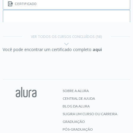
CERTIFICADO
C:
avançando na linguagem
VER TODOS OS CURSOS CONCLUÍDOS (58)
Você pode encontrar um certificado completo
aqui
CERTIFICADO
C:
conhecendo a Linguagem das Linguagens
SOBRE A ALURA
CENTRAL DE AJUDA
CERTIFICADO
BLOG DA ALURA
SUGIRA UM CURSO OU CARREIRA
GRADUAÇÃO
Carreira Desenvolvedor(a) Flutter:
Boas-vindas
PÓS-GRADUAÇÃO
e primeiros passos