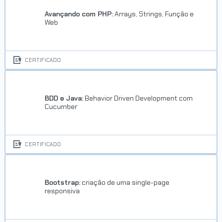
Concluído em 28/04/2026
Avançando com PHP:
Arrays, Strings, Função e
Web
VER CERTIFICADO
CERTIFICADO
BDD e Java:
Behavior Driven Development com
Cucumber
CERTIFICADO
Bootstrap:
criação de uma single-page
responsiva