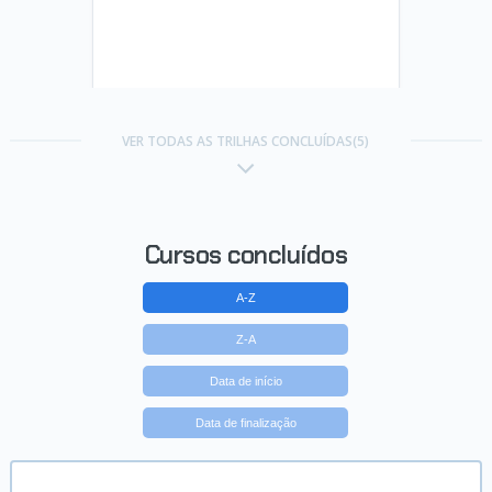
Trilha Construa aplicativos iOS
com SwiftUI
VER TODAS AS TRILHAS CONCLUÍDAS(5)
Concluído em 21/05/2025
VER CERTIFICADO
Cursos concluídos
A-Z
Z-A
Data de início
Data de finalização
Trilha Evolua Apps em SwiftUI:
CRUD, MVVM e Autenticação