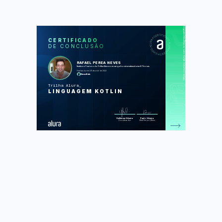
https://cursos.alura.com.br/degree/certificate/921a1588-59d0-4ed2-8c7a-db92f243f954
SOS
CUR
CERTIFICADO
DE CONCLUSÃO
Kotlin: orientação a objetos
Kotlin: herança, polimorfismo e
Interface
RAFAEL PEREA NEVES
Kotlin: recursos da linguagem com
finalizou 7 cursos da Trilha Alura com carga horária estimada em 67 horas.
pacotes e composição
Finalizado em 29 de abril de 2022
Kotlin: lidando com exceptions e
NevesRafa
referências nulas
Kotlin: desenvolva com coleções,
Trilha Alura
arrays e listas
LINGUAGEM KOTLIN
Kotlin Collections: Set e Map
Kotlin: recursos do paradigma
funcional
Foram feitas 331 de 331 atividades.
Guilherme Silveira
Paulo Silveira
Coordenador
Chief Vision Officer