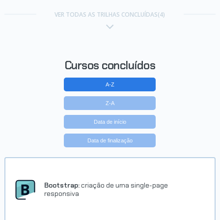
Carreira Desenvolvedor Java
Web Enterprise
VER TODAS AS TRILHAS CONCLUÍDAS(4)
Concluído em 15/03/2017
VER CERTIFICADO
Cursos concluídos
A-Z
Z-A
Data de início
Data de finalização
Bootstrap:
criação de uma single-page
responsiva