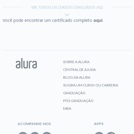
VER TODOS OS CURSOS CONCLUÍDOS (42)
Você pode encontrar um certificado completo
aqui
CERTIFICADO
C# parte 4:
entendendo exceções
SOBRE A ALURA
CENTRAL DE AJUDA
CERTIFICADO
BLOG DA ALURA
SUGIRA UM CURSO OU CARREIRA
GRADUAÇÃO
Design Patterns PHP I:
Boas práticas de
PÓS-GRADUAÇÃO
programação
MBA
ACOMPANHE-NOS
APPS
CERTIFICADO