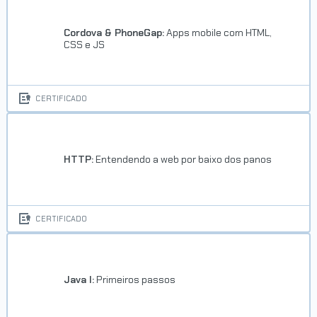
Cordova & PhoneGap:
Apps mobile com HTML,
CSS e JS
CERTIFICADO
HTTP:
Entendendo a web por baixo dos panos
CERTIFICADO
Java I:
Primeiros passos