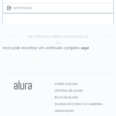
CERTIFICADO
Java II:
Orientação a Objetos
VER TODOS OS CURSOS CONCLUÍDOS (9)
Você pode encontrar um certificado completo
aqui
CERTIFICADO
Java III:
Principais APIs e bibliotecas
SOBRE A ALURA
CENTRAL DE AJUDA
CERTIFICADO
BLOG DA ALURA
SUGIRA UM CURSO OU CARREIRA
GRADUAÇÃO