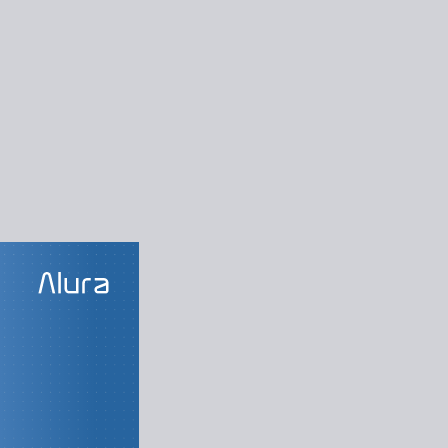
LAS DO CURSO
 - Parte 1
roid e OlaMundo
dastro de alunos
Tela de cadastro
ência com SQLite
ando o cadastro