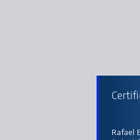
Certif
A
Rafael 