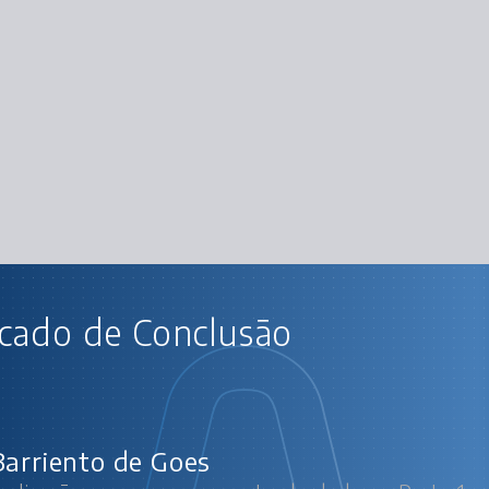
AU
icado de Conclusão
ndroid: Aplicações e armazenamento de dados
And
Ca
Persist
Complet
Barriento de Goes