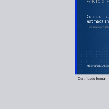
Android: 
concluiu o curso online com carga horária
estimada em
Finalizado em 06 
https://cursos.alura.co
Certificado formal