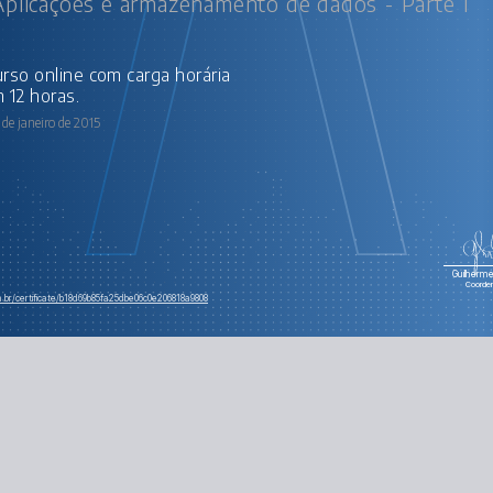
Aplicações e armazenamento de dados - Parte 1
 12 horas.
de janeiro de 2015
Guilherme 
Coorde
m.br/certificate/b18d69b85fa25dbe06c0e206818a9808