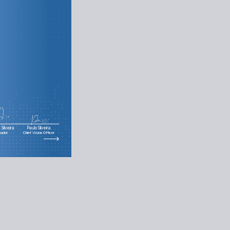
Silveira
Paulo Silveira
nador
Chief Vision Officer