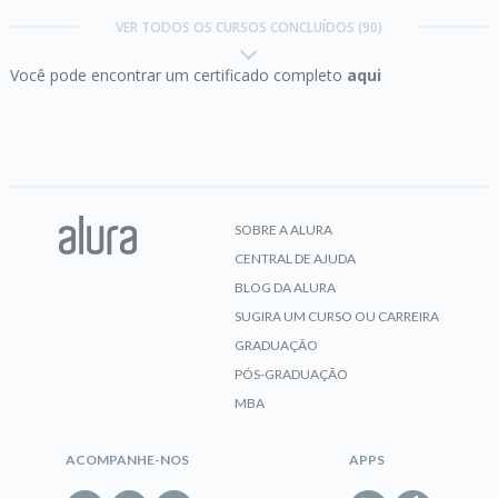
device
Carreira PHP
VER TODOS OS CURSOS CONCLUÍDOS (90)
Você pode encontrar um certificado completo
aqui
Concluído em 13/03/2018
CERTIFICADO
VER CERTIFICADO
Arduino e Robótica:
Programando um braço robô
SOBRE A ALURA
CENTRAL DE AJUDA
CERTIFICADO
BLOG DA ALURA
SUGIRA UM CURSO OU CARREIRA
Carreira Desenvolvedor PHP
GRADUAÇÃO
Erudito
Bootstrap:
criação de uma single-page
PÓS-GRADUAÇÃO
responsiva
MBA
Concluído em 13/03/2018
VER CERTIFICADO
ACOMPANHE-NOS
APPS
CERTIFICADO