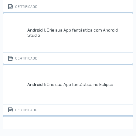
CERTIFICADO
Android I:
Crie sua App fantástica com Android
Studio
Carreira Desenvolvedor Front-
end
CERTIFICADO
Concluído em 14/03/2018
VER CERTIFICADO
Android I:
Crie sua App fantástica no Eclipse
CERTIFICADO
Android II:
Integração com apps e recursos do