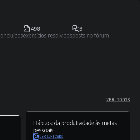
498
3
concluídos
exercícios resolvidos
posts no fórum
VER TODOS
Hábitos:
da produtividade às metas
pessoais
CERTIFICADO