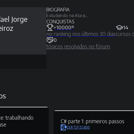
BIOGRAFIA
Estudando na Alura...
ael Jorge
CONQUISTAS
iroz
>10000º
14
no ranking nos últimos 30 dias
cursos 
0
tópicos resolvidos no fórum
os
e:
trabalhando
C# parte 1:
primeiros passos
use
CERTIFICADO