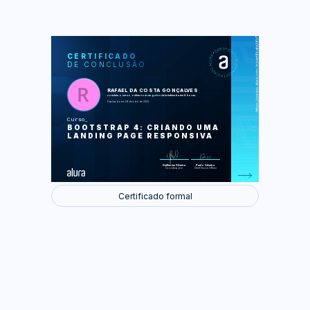
https://cursos.alura.com.br/certificate/bfb7f4f3-9ce8-4897-84a6-965caa04de4c
LAS
AU
CERTIFICADO
DE CONCLUSÃO
Instalando o bootstrap e
implementando a navbar
Adicionando o carrossel e resolvendo
bugs
RAFAEL DA COSTA GONÇALVES
Títulos, textos e ferramentas de
concluiu o curso online com carga horária estimada em 8 horas.
espaçamento
Finalizado em 09 de abril de 2023
Conhecendo o HTML semântico e
inserindo cards
Curso
Alinhando elementos com Bootstrap
BOOTSTRAP 4: CRIANDO UMA
Grid
Modais e últimos ajustes
LANDING PAGE RESPONSIVA
Foram feitas 58 de 58 atividades.
Guilherme Silveira
Paulo Silveira
Coordenador
Chief Vision Officer
Certificado formal