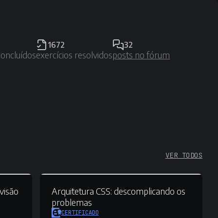
1672
32
concluídos
exercícios resolvidos
posts no fórum
VER TODOS
visão
Arquitetura CSS:
descomplicando os
problemas
CERTIFICADO