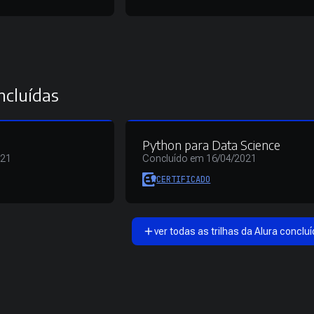
ncluídas
Python para Data Science
021
Concluído em 16/04/2021
CERTIFICADO
ver todas as trilhas da Alura concluí