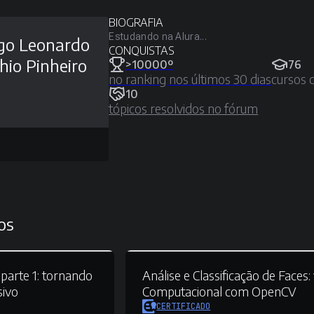
BIOGRAFIA
Estudando na Alura...
go Leonardo
CONQUISTAS
hio Pinheiro
>10000º
76
no ranking nos últimos 30 dias
cursos 
10
tópicos resolvidos no fórum
os
parte 1:
tornando
Análise e Classificação de Faces:
sivo
Computacional com OpenCV
CERTIFICADO