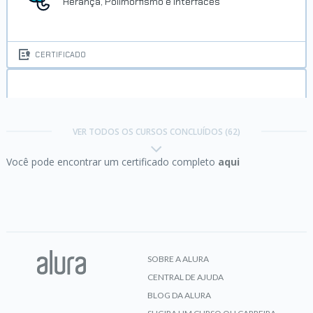
Herança, Polimorfismo e Interfaces
CERTIFICADO
Avançando com PHP:
Arrays, Strings, Função e
Web
VER TODOS OS CURSOS CONCLUÍDOS (62)
Você pode encontrar um certificado completo
aqui
CERTIFICADO
Começando em Programação:
carreira e
primeiros passos
SOBRE A ALURA
CENTRAL DE AJUDA
CERTIFICADO
BLOG DA ALURA