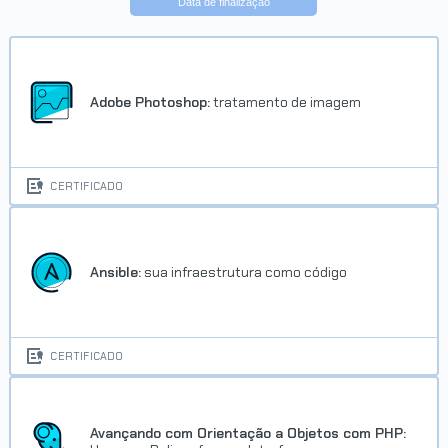
Data de finalização
Trilha Laravel: crie aplicações
web em PHP
Concluído em 24/09/2022
Adobe Photoshop:
tratamento de imagem
VER CERTIFICADO
CERTIFICADO
Ansible:
sua infraestrutura como código
CERTIFICADO
Avançando com Orientação a Objetos com PHP: