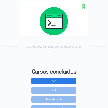
Trilha Boas práticas em PHP
VER TODAS AS TRILHAS CONCLUÍDAS(5)
Concluído em 26/09/2022
VER CERTIFICADO
Cursos concluídos
A-Z
Z-A
Data de início