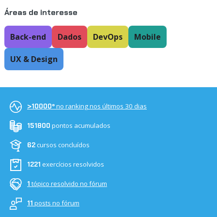
Áreas de interesse
Back-end
Dados
DevOps
Mobile
UX & Design
no ranking nos últimos 30 dias
>10000º
pontos acumulados
151800
cursos concluídos
62
exercícios resolvidos
1221
tópico resolvido no fórum
1
posts no fórum
11