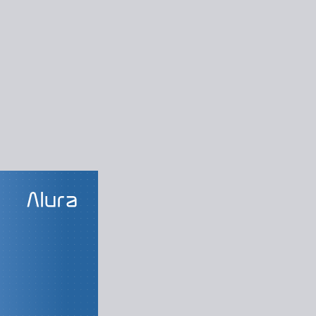
LAS DO CURSO
 de vendas
Marketplace
 ou Marketplace
 no marketplace
endas e entregas
Análise de cases