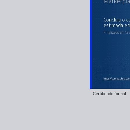
Marketpla
concluiu o curso online com carga horária
estimada em
Finalizado em 12
https://cursos.alura.co
Certificado formal