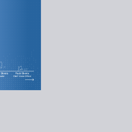
Silveira
Paulo Silveira
nador
Chief Vision Officer