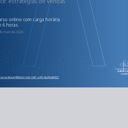
ce: estratégias de vendas
 6 horas.
 de maio de 2026
Guilherme 
Coorde
m.br/certificate/0860c9cf-fcd0-4487-a403-9ba65a8b9022