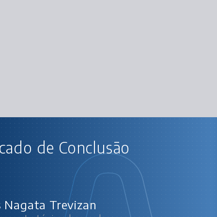
AU
icado de Conclusão
Marketplace: estratégias
E-commerce
Rankear
V
 Nagata Trevizan