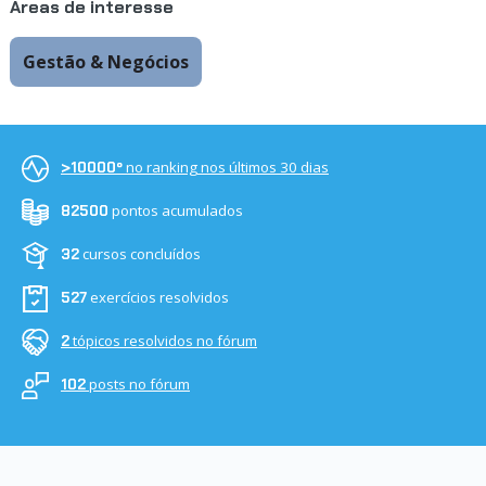
Áreas de interesse
Gestão & Negócios
no ranking nos últimos 30 dias
>10000º
pontos acumulados
82500
cursos concluídos
32
exercícios resolvidos
527
tópicos resolvidos no fórum
2
posts no fórum
102