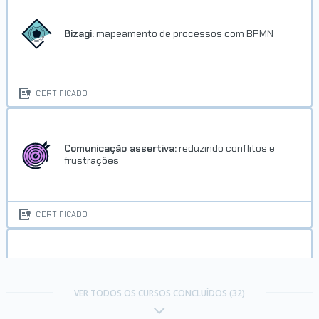
Bizagi:
mapeamento de processos com BPMN
CERTIFICADO
Comunicação assertiva:
reduzindo conflitos e
frustrações
CERTIFICADO
Comunicação não violenta parte 2:
mantendo a
empatia
VER TODOS OS CURSOS CONCLUÍDOS (32)