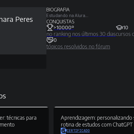
BIOGRAFIA
Estudando na Alura...
ara Peres
CONQUISTAS
>10000º
10
no ranking nos últimos 30 dias
cursos 
0
tópicos resolvidos no fórum
os
er:
técnicas para
Aprendizagem:
personalizando 
imento
rotina de estudos com ChatGPT
CERTIFICADO