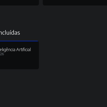
ncluídas
gência Artificial
026