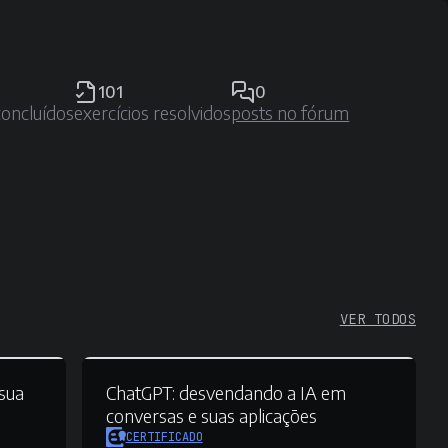
101
0
concluídos
exercícios resolvidos
posts no fórum
VER TODOS
sua
ChatGPT:
desvendando a IA em
conversas e suas aplicações
CERTIFICADO