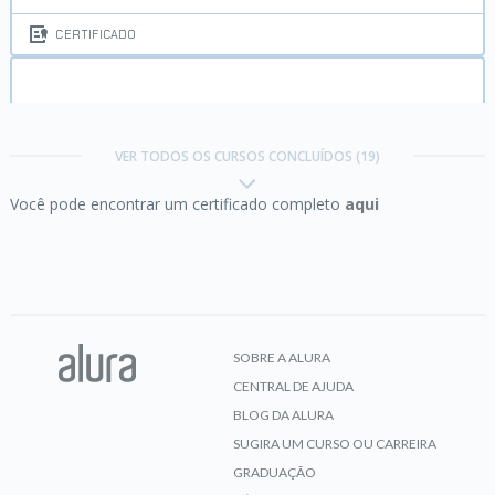
CERTIFICADO
Chatbot parte 2:
Avançando e integrando o bot
VER TODOS OS CURSOS CONCLUÍDOS (19)
Você pode encontrar um certificado completo
aqui
CERTIFICADO
E-mail Marketing:
da segmentação ao AB
SOBRE A ALURA
CENTRAL DE AJUDA
CERTIFICADO
BLOG DA ALURA
SUGIRA UM CURSO OU CARREIRA
GRADUAÇÃO