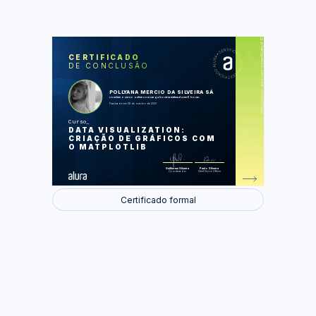
https://cursos.alura.com.br/certificate/69b4c212-0487-4fc5-a9a7-57c38ad8c38e
LAS
AU
CERTIFICADO
DE CONCLUSÃO
Primeiras visualizações
Customizando nossas
visualizações
Anotações e diversos gráficos
POLLYANA MERCIO DA SILVEIRA SÁ
Visualizando dados diferentes
concluiu o curso online com carga horária estimada em 6 horas.
Customizando Histogramas
Finalizado em 08 de outubro de 2020
Curso
Foram feitas 38 de 38 atividades.
DATA VISUALIZATION:
CRIAÇÃO DE GRÁFICOS COM
O MATPLOTLIB
Guilherme Silveira
Paulo Silveira
Coordenador
Chief Vision Officer
Certificado formal