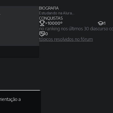
BIOGRAFIA
Estudando na Alura...
i
CONQUISTAS
>10000º
1
no ranking nos últimos 30 dias
curso c
0
tópicos resolvidos no fórum
ientação a