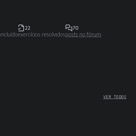
22
70
oncluído
exercícios resolvidos
posts no fórum
VER TODOS