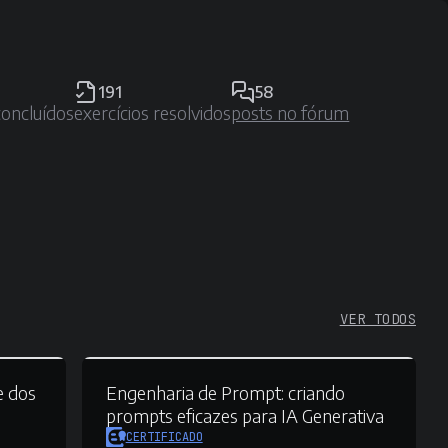
191
58
concluídos
exercícios resolvidos
posts no fórum
VER TODOS
e dos
Engenharia de Prompt:
criando
prompts eficazes para IA Generativa
CERTIFICADO