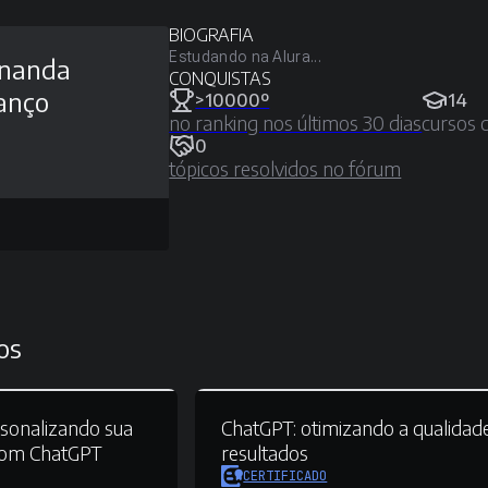
BIOGRAFIA
Estudando na Alura...
rnanda
CONQUISTAS
anço
>10000º
14
no ranking nos últimos 30 dias
cursos 
0
tópicos resolvidos no fórum
os
sonalizando sua
ChatGPT:
otimizando a qualidad
 com ChatGPT
resultados
CERTIFICADO