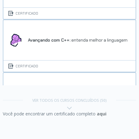
Trilha Machine Learning
CERTIFICADO
Concluído em 22/03/2024
VER CERTIFICADO
Avançando com C++:
entenda melhor a linguagem
CERTIFICADO
C:
avançando na linguagem
Trilha Machine Learning
VER TODOS OS CURSOS CONCLUÍDOS (50)
Você pode encontrar um certificado completo
aqui
Concluído em 22/03/2024
CERTIFICADO
VER CERTIFICADO