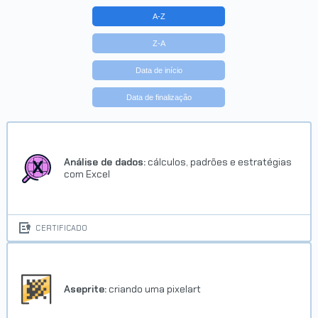
A-Z
Z-A
Data de início
Data de finalização
Trilha Django: crie aplicações
em Python
Concluído em 16/10/2023
Análise de dados:
cálculos, padrões e estratégias
com Excel
VER CERTIFICADO
CERTIFICADO
Aseprite:
criando uma pixelart