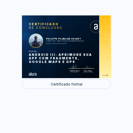
https://cursos.alura.com.br/certificate/2efb3331-99b0-47da-9b38-4fb8ad27e59f
LAS
AU
CERTIFICADO
DE CONCLUSÃO
Lidando com telas de tamanhos
diferentes
Reaproveitando telas com Fragments
Trabalhando com mapas
PHILIPPE PILAVJIAN EHLERT
concluiu o curso online com carga horária estimada em 8 horas.
Finalizado em 26 de setembro de 2017
Foram feitas 18 de 31 atividades.
Curso
ANDROID III: APRIMORE SUA
APP COM FRAGMENTS,
GOOGLE MAPS E GPS
Guilherme Silveira
Paulo Silveira
Coordenador
Chief Vision Officer
Certificado formal