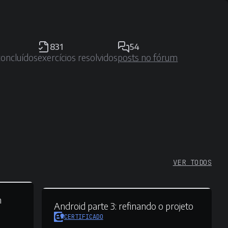
831
54
concluídos
exercícios resolvidos
posts no fórum
VER TODOS
m
Android parte 3:
refinando o projeto
CERTIFICADO