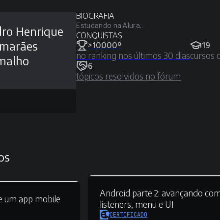
BIOGRAFIA
Estudando na Alura...
ro Henrique
CONQUISTAS
imarães
>10000º
19
no ranking nos últimos 30 dias
cursos 
malho
6
tópicos resolvidos no fórum
os
Android parte 2:
avançando co
e um app mobile
listeners, menu e UI
CERTIFICADO