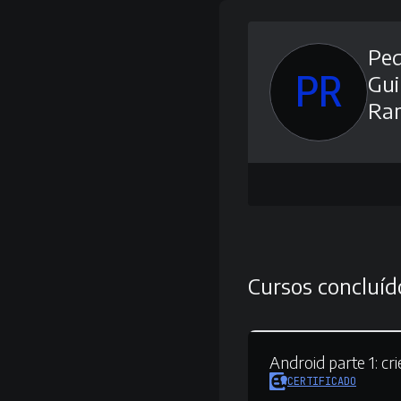
Ped
PR
Gu
Ra
Cursos concluíd
Android parte 1:
cri
CERTIFICADO