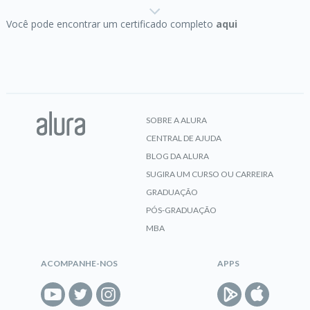
Você pode encontrar um certificado completo
aqui
CERTIFICADO
Git e Github:
controle e compartilhe seu código
SOBRE A ALURA
CENTRAL DE AJUDA
CERTIFICADO
BLOG DA ALURA
SUGIRA UM CURSO OU CARREIRA
GRADUAÇÃO
PÓS-GRADUAÇÃO
Git e GitHub:
repositório, commit e versões
MBA
ACOMPANHE-NOS
APPS
CERTIFICADO