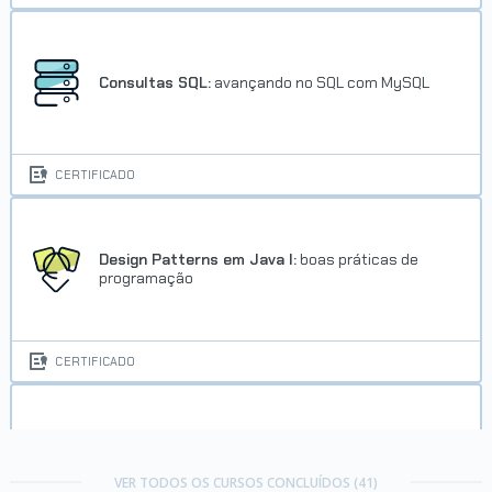
Consultas SQL:
avançando no SQL com MySQL
CERTIFICADO
Design Patterns em Java I:
boas práticas de
programação
CERTIFICADO
Design Patterns em Java II:
avançando nas boas
práticas de programação
VER TODOS OS CURSOS CONCLUÍDOS (41)