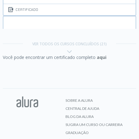
CERTIFICADO
C# II:
Orientação a objetos
VER TODOS OS CURSOS CONCLUÍDOS (21)
Você pode encontrar um certificado completo
aqui
CERTIFICADO
C# III:
Lidando com exceções, manipulando
arquivos e listas
SOBRE A ALURA
CENTRAL DE AJUDA
CERTIFICADO
BLOG DA ALURA
SUGIRA UM CURSO OU CARREIRA
GRADUAÇÃO