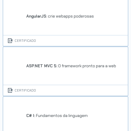
AngularJS:
crie webapps poderosas
CERTIFICADO
ASP.NET MVC 5:
O framework pronto para a web
CERTIFICADO
C# I:
Fundamentos da linguagem