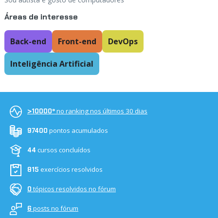
Áreas de interesse
Back-end
Front-end
DevOps
Inteligência Artificial
no ranking nos últimos 30 dias
>10000º
pontos acumulados
97400
cursos concluídos
44
exercícios resolvidos
815
tópicos resolvidos no fórum
0
posts no fórum
6