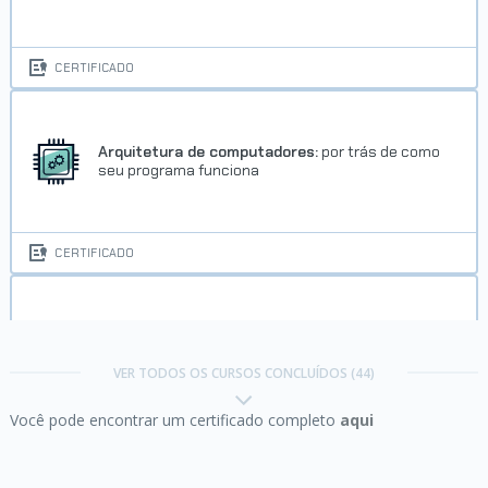
CERTIFICADO
Arquitetura de computadores:
por trás de como
seu programa funciona
CERTIFICADO
C:
conhecendo a Linguagem das Linguagens
VER TODOS OS CURSOS CONCLUÍDOS (44)
Você pode encontrar um certificado completo
aqui
CERTIFICADO