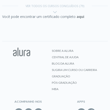
VER TODOS OS CURSOS CONCLUÍDOS (79)
Você pode encontrar um certificado completo
aqui
CERTIFICADO
After Effects:
animando Spot Comercial
SOBRE A ALURA
CENTRAL DE AJUDA
CERTIFICADO
BLOG DA ALURA
SUGIRA UM CURSO OU CARREIRA
GRADUAÇÃO
PÓS-GRADUAÇÃO
After Effects:
animando uma Bus Mídia
MBA
ACOMPANHE-NOS
APPS
CERTIFICADO