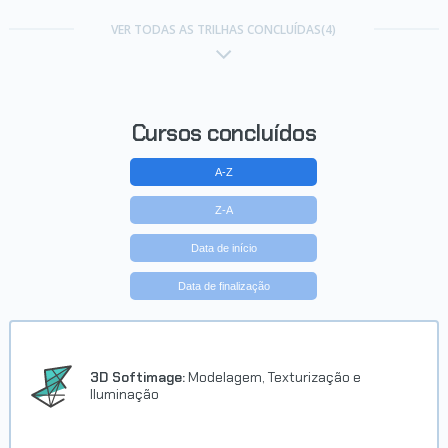
Carreira Programador Angular 2
VER TODAS AS TRILHAS CONCLUÍDAS(4)
Concluído em 12/02/2017
VER CERTIFICADO
Cursos concluídos
A-Z
Z-A
Data de início
Data de finalização
3D Softimage:
Modelagem, Texturização e
Iluminação