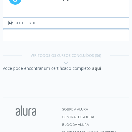
CERTIFICADO
Business Intelligence:
trabalhando com Data
Warehouse
VER TODOS OS CURSOS CONCLUÍDOS (36)
Você pode encontrar um certificado completo
aqui
CERTIFICADO
C# I:
Fundamentos da linguagem
SOBRE A ALURA
CENTRAL DE AJUDA
CERTIFICADO
BLOG DA ALURA