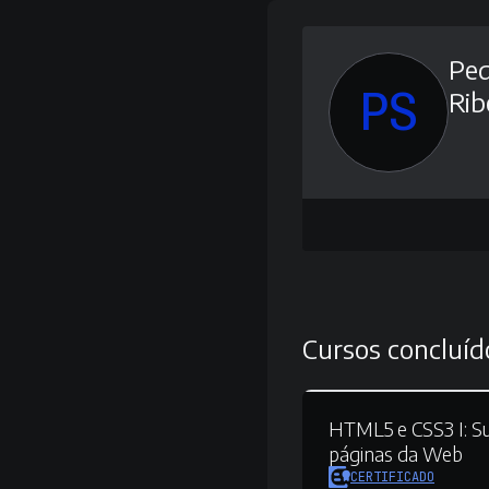
Ped
PS
Rib
Cursos concluíd
HTML5 e CSS3 I:
Su
páginas da Web
CERTIFICADO