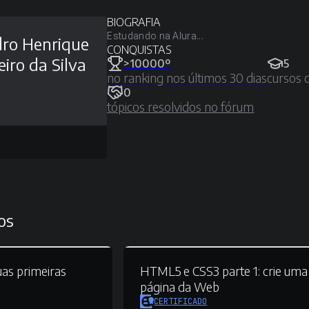
BIOGRAFIA
Estudando na Alura...
ro Henrique
CONQUISTAS
eiro da Silva
>10000º
5
no ranking nos últimos 30 dias
cursos 
0
tópicos resolvidos no fórum
os
as primeiras
HTML5 e CSS3 parte 1:
crie uma
página da Web
CERTIFICADO