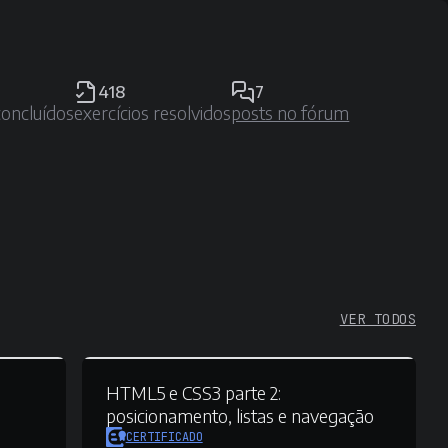
418
7
concluídos
exercícios resolvidos
posts no fórum
VER TODOS
HTML5 e CSS3 parte 2:
posicionamento, listas e navegação
CERTIFICADO