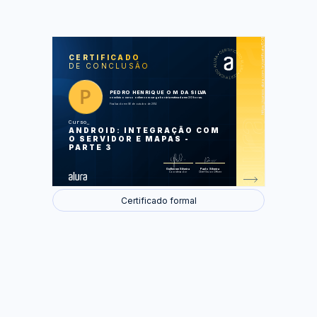
https://cursos.alura.com.br/certificate/508c09e8053fb999983843db827e32cc
LAS
AU
CERTIFICADO
DE CONCLUSÃO
Integração com outros sistemas:
conectividade
Fazendo o envio dos dados de forma
assíncrona
PEDRO HENRIQUE O M DA SILVA
Melhorando a usabilidade com
concluiu o curso online com carga horária estimada em 20 horas.
Application Resources
Finalizado em 06 de outubro de 2014
Fragments e o pacote de
compatibilidade
Curso
Google Maps e GPS
ANDROID: INTEGRAÇÃO COM
Interagindo com o GPS
O SERVIDOR E MAPAS -
PARTE 3
Foram feitas 0 de 52 atividades.
Guilherme Silveira
Paulo Silveira
Coordenador
Chief Vision Officer
Certificado formal