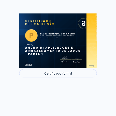
https://cursos.alura.com.br/certificate/f2be099d5c211c41fd05c3714321a13e
LAS
AU
CERTIFICADO
DE CONCLUSÃO
Android e OlaMundo
Cadastro de alunos
Tela de cadastro
Persistência com SQLite
PEDRO HENRIQUE O M DA SILVA
Completando o cadastro
concluiu o curso online com carga horária estimada em 12 horas.
Finalizado em 27 de setembro de 2014
Foram feitas 5 de 47 atividades.
Curso
ANDROID: APLICAÇÕES E
ARMAZENAMENTO DE DADOS
- PARTE 1
Guilherme Silveira
Paulo Silveira
Coordenador
Chief Vision Officer
Certificado formal