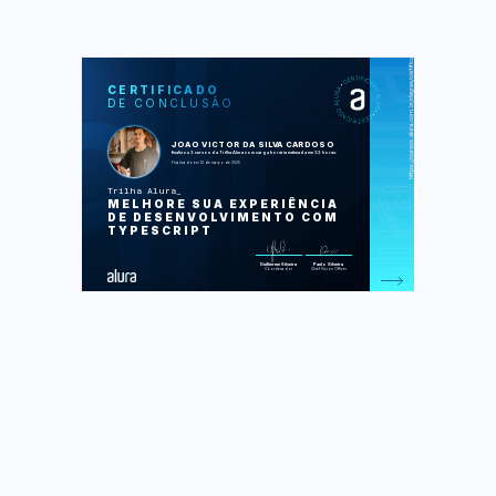
https://cursos.alura.com.br/degree/certificate/0147af0b-ccdf-4327-85e7-15105bd313a0
SOS
CUR
CERTIFICADO
DE CONCLUSÃO
TypeScript Part 1: Evolving Your
JavaScript
TypeScript parte 2: avançando na
linguagem
JOAO VICTOR DA SILVA CARDOSO
Typescript parte 3: mais técnicas e
finalizou 3 cursos da Trilha Alura com carga horária estimada em 32 horas.
boas práticas
Finalizado em 12 de março de 2025
Trilha Alura
Foram feitas 186 de 186 atividades.
MELHORE SUA EXPERIÊNCIA
DE DESENVOLVIMENTO COM
TYPESCRIPT
Guilherme Silveira
Paulo Silveira
Coordenador
Chief Vision Officer