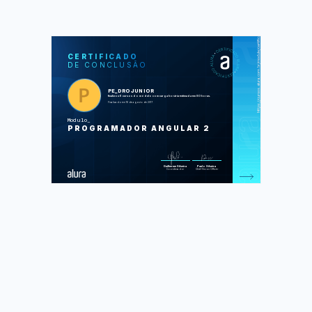
https://cursos.alura.com.br/module/certificate/8eed7706-e75f-4e5b-a4c8-dfbfb94b28af
SOS
CUR
CERTIFICADO
DE CONCLUSÃO
JavaScript: conhecendo o Browser e
padrões de projeto
JavaScript: aprofundando em MVC,
padrão Proxy e Factory
PE_DROJUNIOR
JavaScript: salvando dados
finalizou 6 cursos do módulo com carga horária estimada em 80 horas.
localmente com IndexedDB
Finalizado em 18 de agosto de 2017
Webpack: Manipulando módulos na
sua webapp
Modulo
Angular 2: webapps ainda mais
PROGRAMADOR ANGULAR 2
poderosas parte 1
Angular 2: webapps ainda mais
poderosas parte 2
Foram feitas 379 de 379 atividades.
Guilherme Silveira
Paulo Silveira
Coordenador
Chief Vision Officer