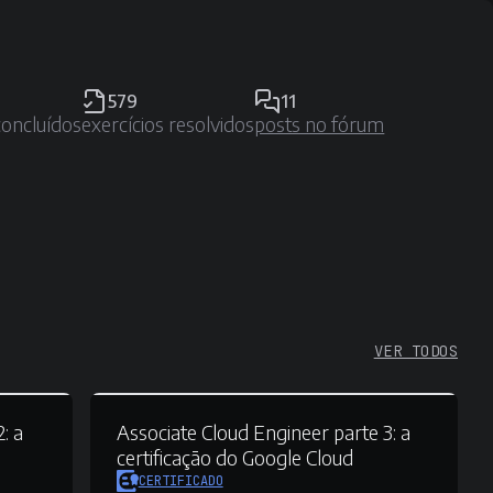
579
11
concluídos
exercícios resolvidos
posts no fórum
VER TODOS
2:
a
Associate Cloud Engineer parte 3:
a
certificação do Google Cloud
CERTIFICADO