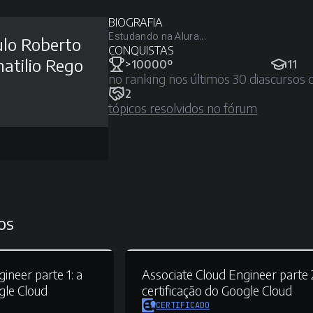
BIOGRAFIA
Estudando na Alura...
lo Roberto
CONQUISTAS
atilio Rego
>10000º
11
no ranking nos últimos 30 dias
cursos 
2
tópicos resolvidos no fórum
os
ineer parte 1:
a
Associate Cloud Engineer parte 
gle Cloud
certificação do Google Cloud
CERTIFICADO