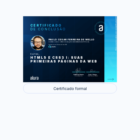
https://cursos.alura.com.br/certificate/e00f1270a5144b9b3aa10058926a7b53
LAS
AU
CERTIFICADO
DE CONCLUSÃO
Introdução ao HTML
Introdução a CSS
Aprofundando no HTML
PAULO CESAR FERREIRA DE MELLO
O navegador trabalhando a nosso
concluiu o curso online com carga horária estimada em 32 horas.
favor
Finalizado em 09 de abril de 2016
Aprimorando o layout
pcfmello
Construindo uma base sólida
Um pouquinho de posicionamento
Curso
Mais seletores
HTML5 E CSS3 I: SUAS
Nem tudo é o que parece
Posicionamento mais a fundo
PRIMEIRAS PÁGINAS DA WEB
Elementos onde queremos
Desafios finais
Foram feitas 99 de 99 atividades.
Guilherme Silveira
Paulo Silveira
Coordenador
Chief Vision Officer
Certificado formal