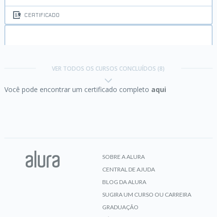
CERTIFICADO
Identidade Visual parte 2:
Criando um sistema
visual e aplicações a partir de um logo
VER TODOS OS CURSOS CONCLUÍDOS (8)
Você pode encontrar um certificado completo
aqui
CERTIFICADO
Identidade Visual parte 3:
Elaborando o
Conteúdo de um Manual de Marca no Illustrator
SOBRE A ALURA
CENTRAL DE AJUDA
CERTIFICADO
BLOG DA ALURA
SUGIRA UM CURSO OU CARREIRA
GRADUAÇÃO