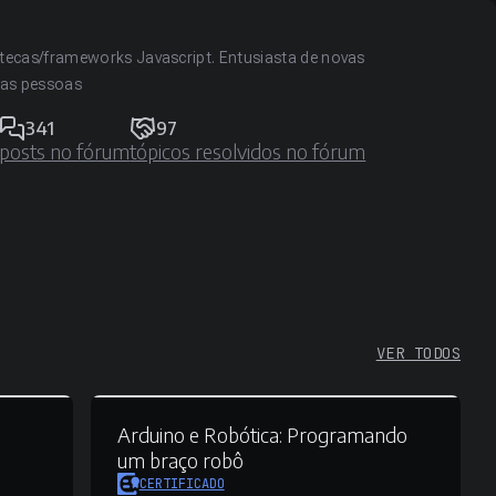
tecas/frameworks Javascript. Entusiasta de novas
 das pessoas
341
97
posts no fórum
tópicos resolvidos no fórum
VER TODOS
Arduino e Robótica:
Programando
um braço robô
CERTIFICADO