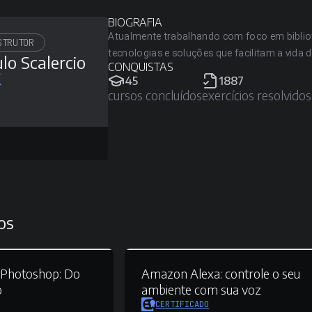
BIOGRAFIA
Atualmente trabalhando com foco em biblio
STRUTOR
tecnologias e soluções que facilitam a vida
lo Scalercio
CONQUISTAS
45
1887
cursos concluídos
exercícios resolvidos
os
e Photoshop:
Do
Amazon Alexa:
controle o seu
o
ambiente com sua voz
CERTIFICADO