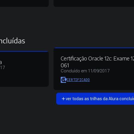
ncluídas
Certificação Oracle 12c: Exame 
a
061
017
Concluído em 11/09/2017
CERTIFICADO
ver todas as trilhas da Alura concluí