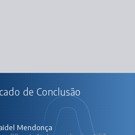
AU
icado de Conclusão
.Net e MongoDB parte 1: integre aplic
Primeiros passos com 
Inserindo um docume
Listando e incluindo v
Pesquis
Alteração e exclus
aidel Mendonça