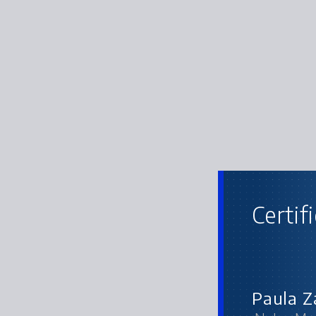
Certif
Paula Z