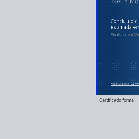
.Net e Mo
concluiu o curso online com carga horária
estimada em
Finalizado em 23 
https://cursos.alura.c
Certificado formal