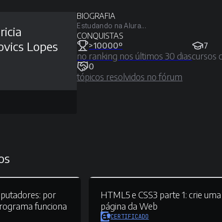
BIOGRAFIA
Estudando na Alura...
ricia
CONQUISTAS
ovics Lopes
>10000º
7
no ranking nos últimos 30 dias
cursos 
0
tópicos resolvidos no fórum
os
mputadores:
por
HTML5 e CSS3 parte 1:
crie uma
programa funciona
página da Web
CERTIFICADO