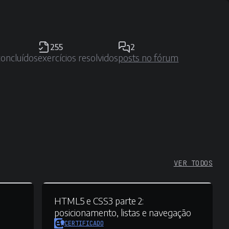
255
2
concluídos
exercícios resolvidos
posts no fórum
VER TODOS
HTML5 e CSS3 parte 2:
posicionamento, listas e navegação
CERTIFICADO